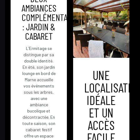
AMBIANCES
COMPLÉMENTAIRES
: JARDIN &
CABARET
L’Ermitage se
distingue par sa
double identité.
En été, son jardin
UNE
lounge en bord de
Marne accueille
LOCALISATIO
vos événements
sous les arbres,
IDÉALE
avec une
ambiance
ET UN
bucolique et
décontractée. En
ACCÈS
toute saison, son
cabaret festif
FACILE
offre un espace