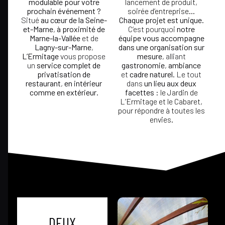
modulable pour votre
lancement de produit,
prochain événement ?
soirée d’entreprise
…
Situé
au cœur de la Seine-
Chaque projet est unique.
et-Marne
,
à proximité de
C’est pourquoi
notre
Marne-la-Vallée
et de
équipe vous accompagne
Lagny-sur-Marne
,
dans une organisation sur
L’Ermitage
vous propose
mesure
, alliant
un
service complet de
gastronomie
,
ambiance
privatisation de
et
cadre naturel
. Le tout
restaurant
,
en intérieur
dans
un lieu aux deux
comme en extérieur
.
facettes
:
le Jardin de
L’Ermitage
et le
Cabaret
,
pour répondre à toutes les
envies.
DEUX