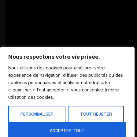
Nous respectons votre vie privée.
Nous utilisons des cookies pour améliorer votre
expérience de navigation, diffuser des publicités ou des
contenus personnalisés et analyser notre trafic. En
cliquant sur « Tout accepter », vous consentez à notre
utilisation des cookies.
Restaurant en bord de Marne près de Lagny. Terrasse, ambiance
PERSONNALISER
TOUT REJETER
zen et cuisine maison vous attendent au jardin de l’Ermitage.
ACCEPTER TOUT
Suivez-nous