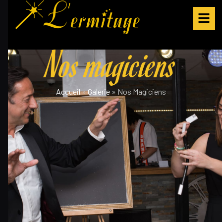
Nos magiciens
Accueil
»
Galerie
»
Nos Magiciens