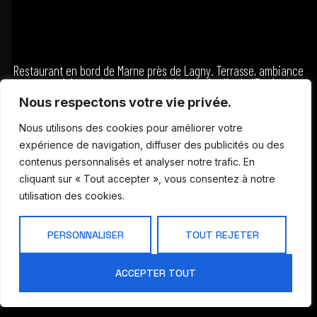
Restaurant en bord de Marne près de Lagny. Terrasse, ambiance
zen et cuisine maison vous attendent au jardin de l’Ermitage.
Nous respectons votre vie privée.
Suivez-nous
Nous utilisons des cookies pour améliorer votre
expérience de navigation, diffuser des publicités ou des
contenus personnalisés et analyser notre trafic. En
cliquant sur « Tout accepter », vous consentez à notre
Liens rapides
Vos
68
utilisation des cookies.
événements
Accueil
Chemin
Soirées
Les soirées
de Meaux
entreprise -
PERSONNALISER
TOUT REJETER
Le Jardin
77144
CE - Mairie
Chalifert
Nos
Mariage
spectacles
ACCEPTER TOUT
06 09 54
Anniversaire -
92 75
Traiteur
Baptême - Bar
Appelez-
Mitzvah
Galerie