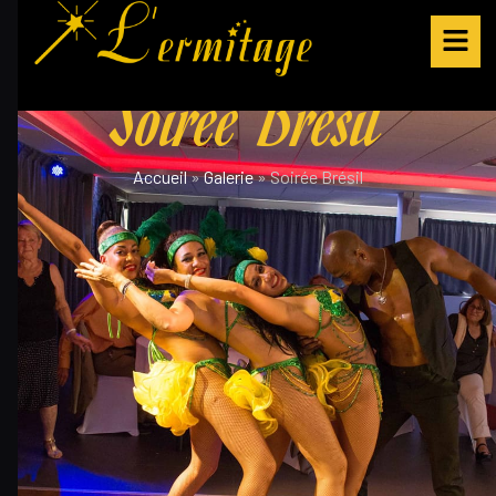
Soirée Brésil
Accueil
»
Galerie
»
Soirée Brésil